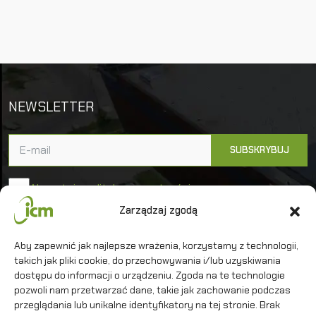
NEWSLETTER
Akceptuję politykę prywatności
Zarządzaj zgodą
Uniwersytet Warszawski
Aby zapewnić jak najlepsze wrażenia, korzystamy z technologii,
Interdyscyplinarne Centrum Modelowania
takich jak pliki cookie, do przechowywania i/lub uzyskiwania
Matematycznego i Komputerowego
dostępu do informacji o urządzeniu. Zgoda na te technologie
pozwoli nam przetwarzać dane, takie jak zachowanie podczas
przeglądania lub unikalne identyfikatory na tej stronie. Brak