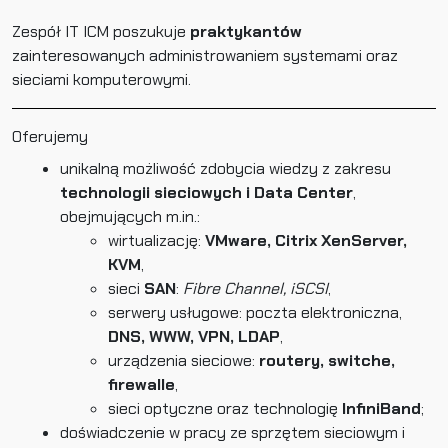
Zespół IT ICM poszukuje
praktykantów
zainteresowanych administrowaniem systemami oraz
sieciami komputerowymi.
Oferujemy
unikalną możliwość zdobycia wiedzy z zakresu
technologii sieciowych i Data Center
,
obejmujących m.in.:
wirtualizację:
VMware, Citrix XenServer,
KVM
,
sieci
SAN
:
Fibre Channel, iSCSI
,
serwery usługowe: poczta elektroniczna,
DNS, WWW, VPN, LDAP
,
urządzenia sieciowe:
routery, switche,
firewalle
,
sieci optyczne oraz technologię
InfiniBand
;
doświadczenie w pracy ze sprzętem sieciowym i