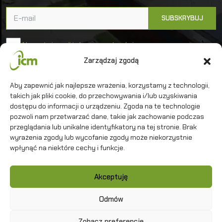
Akceptuję politykę prywatności
Zarządzaj zgodą
Uniwersytet Warszawski
Aby zapewnić jak najlepsze wrażenia, korzystamy z technologii,
Interdyscyplinarne Centrum Modelowania
takich jak pliki cookie, do przechowywania i/lub uzyskiwania
Matematycznego i Komputerowego
dostępu do informacji o urządzeniu. Zgoda na te technologie
pozwoli nam przetwarzać dane, takie jak zachowanie podczas
przeglądania lub unikalne identyfikatory na tej stronie. Brak
wyrażenia zgody lub wycofanie zgody może niekorzystnie
wpłynąć na niektóre cechy i funkcje.
Kontakt
Akceptuję
Polityka prywatności
Mapa strony
Odmów
Zobacz preferencje