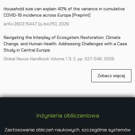
Household size can explain 40% of the variance in cumulative
COVID-19 incidence across Europe [Preprint]
arXiv:2602.15447 [q-bio.PE], 2026
Navigating the Interplay of Ecosystem Restoration, Climate
Change, and Human Health: Addressing Challenges with a Case
Study in Central Europe
Global Nexus Handbook Volume 1 3, 2, pp. 527-546, 2026
Zobacz więcej
Inżynieria obliczeniowa
Zastosowanie obliczeń naukowych, szczególnie systemów