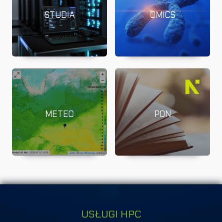
STUDIA
OMICS
METEO
PON
USŁUGI HPC