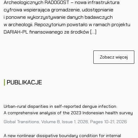
Archeologicznych RADOGOST – nowa infrastruktura
cyfrowa wspierająca gromadzenie, udostępnianie
i ponowne wykorzystywanie danych badawczych
w archeologii. Repozytorium powstało w ramach projektu
DARIAH-PL finansowanego ze środków […]
Zobacz więcej
PUBLIKACJE
Urban-rural disparities in self-reported dengue infection:
A comprehensive analysis of the 2023 Indonesian health survey
Global Transitions, Volume 8, Issue 1, 2026, Pages 10-21, 2026
A new nonlinear dissipative boundary condition for internal