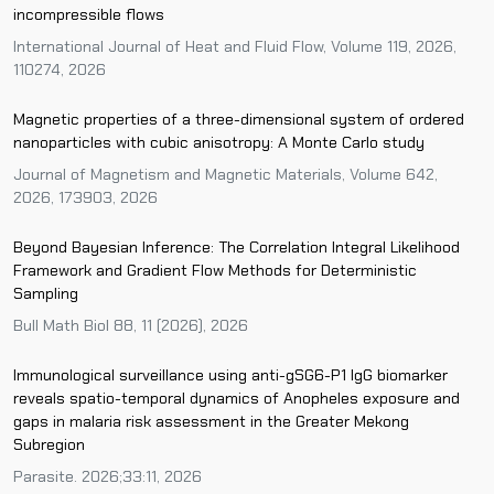
incompressible flows
International Journal of Heat and Fluid Flow, Volume 119, 2026,
110274, 2026
Magnetic properties of a three-dimensional system of ordered
nanoparticles with cubic anisotropy: A Monte Carlo study
Journal of Magnetism and Magnetic Materials, Volume 642,
2026, 173903, 2026
Beyond Bayesian Inference: The Correlation Integral Likelihood
Framework and Gradient Flow Methods for Deterministic
Sampling
Bull Math Biol 88, 11 (2026), 2026
Immunological surveillance using anti-gSG6-P1 IgG biomarker
reveals spatio-temporal dynamics of Anopheles exposure and
gaps in malaria risk assessment in the Greater Mekong
Subregion
Parasite. 2026;33:11, 2026