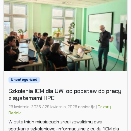
Uncategorized
Szkolenia ICM dla UW: od podstaw do pracy
z systemami HPC
29 kwietnia, 2026
/
29 kwietnia, 2026
napisał(a)
Cezary
Redzik
W ostatnich miesiącach zrealizowaliśmy dwa
spotkania szkoleniowo-informacyjne z cyklu "ICM dla