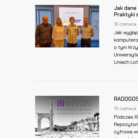
Jak dane 
Praktyki 
16 czerwca,
Jak wygląd
komputero
o tym Krzy
Uniwersyte
Liniach Lo
RADOGOST 
15 czerwca,
Podczas XL
Repozytor
cyfrowa ws