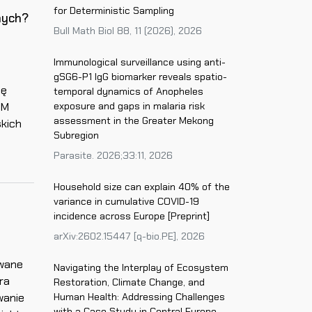
for Deterministic Sampling
nych?
Bull Math Biol 88, 11 (2026), 2026
Immunological surveillance using anti-
gSG6-P1 IgG biomarker reveals spatio-
ię
temporal dynamics of Anopheles
CM
exposure and gaps in malaria risk
assessment in the Greater Mekong
skich
Subregion
Parasite. 2026;33:11, 2026
Household size can explain 40% of the
variance in cumulative COVID-19
incidence across Europe [Preprint]
arXiv:2602.15447 [q-bio.PE], 2026
owane
Navigating the Interplay of Ecosystem
ra
Restoration, Climate Change, and
wanie
Human Health: Addressing Challenges
with a Case Study in Central Europe