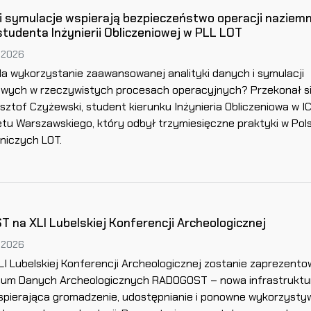
i symulacje wspierają bezpieczeństwo operacji naziem
studenta Inżynierii Obliczeniowej w PLL LOT
 2026
a wykorzystanie zaawansowanej analityki danych i symulacji
wych w rzeczywistych procesach operacyjnych? Przekonał s
sztof Czyżewski, student kierunku Inżynieria Obliczeniowa w I
tu Warszawskiego, który odbył trzymiesięczne praktyki w Pol
tniczych LOT.
na XLI Lubelskiej Konferencji Archeologicznej
 2026
I Lubelskiej Konferencji Archeologicznej zostanie zaprezent
ium Danych Archeologicznych RADOGOST – nowa infrastruktu
pierająca gromadzenie, udostępnianie i ponowne wykorzysty