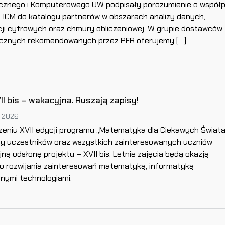
znego i Komputerowego UW podpisały porozumienie o współ
u ICM do katalogu partnerów w obszarach analizy danych,
i cyfrowych oraz chmury obliczeniowej. W grupie dostawców
icznych rekomendowanych przez PFR oferujemy […]
II bis – wakacyjna. Ruszają zapisy!
, 2026
eniu XVII edycji programu „Matematyka dla Ciekawych Świata
y uczestników oraz wszystkich zainteresowanych uczniów
ną odsłonę projektu – XVII bis. Letnie zajęcia będą okazją
o rozwijania zainteresowań matematyką, informatyką
nymi technologiami.