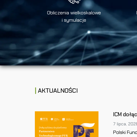
Obliczenia wielkoskalowe
i symulacje
AKTUALNOŚCI
ICM dołą
7 lipca, 202
Polski Fun