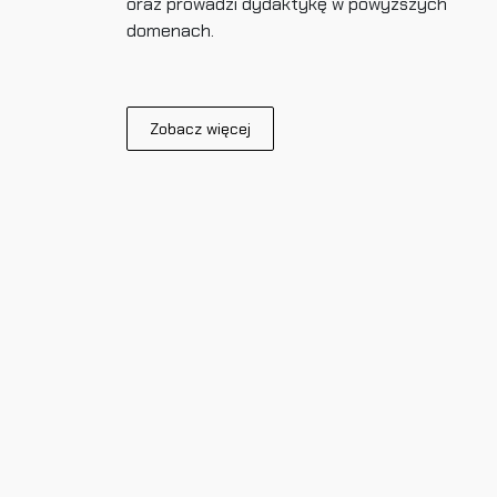
oraz prowadzi dydaktykę w powyższych
domenach.
Zobacz więcej