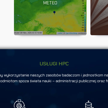
METEO
USŁUGI HPC
my wykorzystanie naszych zasobów badaczom i jednostkom n
 podmiotom spoza świata nauki – administracji publicznej oraz 