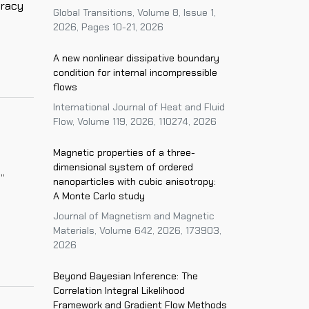
pracy
Global Transitions, Volume 8, Issue 1,
2026, Pages 10-21, 2026
A new nonlinear dissipative boundary
condition for internal incompressible
flows
International Journal of Heat and Fluid
Flow, Volume 119, 2026, 110274, 2026
Magnetic properties of a three-
dimensional system of ordered
”
nanoparticles with cubic anisotropy:
A Monte Carlo study
Journal of Magnetism and Magnetic
Materials, Volume 642, 2026, 173903,
2026
Beyond Bayesian Inference: The
Correlation Integral Likelihood
Framework and Gradient Flow Methods