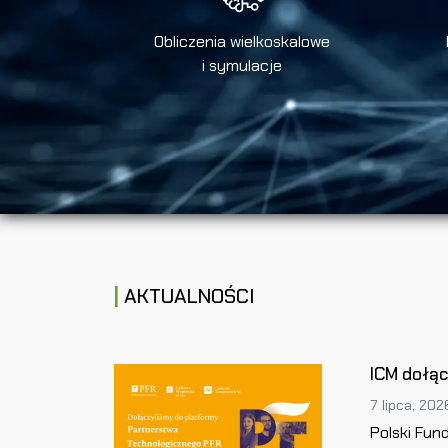
Obliczenia wielkoskalowe
i symulacje
AKTUALNOŚCI
ICM dołą
7 lipca, 202
Polski Fun