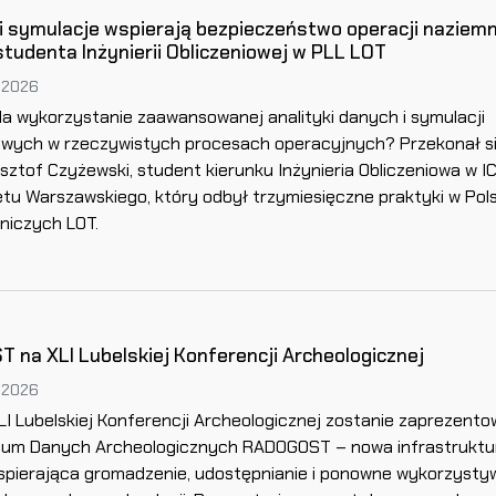
i symulacje wspierają bezpieczeństwo operacji naziem
studenta Inżynierii Obliczeniowej w PLL LOT
 2026
a wykorzystanie zaawansowanej analityki danych i symulacji
wych w rzeczywistych procesach operacyjnych? Przekonał s
sztof Czyżewski, student kierunku Inżynieria Obliczeniowa w I
tu Warszawskiego, który odbył trzymiesięczne praktyki w Pol
tniczych LOT.
na XLI Lubelskiej Konferencji Archeologicznej
 2026
I Lubelskiej Konferencji Archeologicznej zostanie zaprezent
ium Danych Archeologicznych RADOGOST – nowa infrastruktu
pierająca gromadzenie, udostępnianie i ponowne wykorzysty