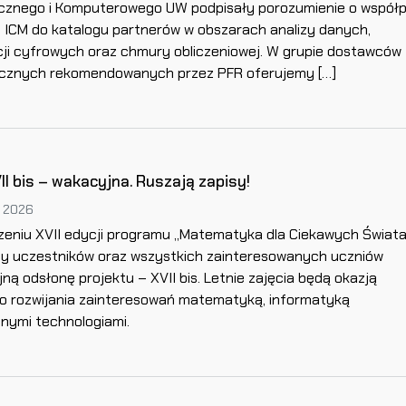
znego i Komputerowego UW podpisały porozumienie o współ
u ICM do katalogu partnerów w obszarach analizy danych,
i cyfrowych oraz chmury obliczeniowej. W grupie dostawców
icznych rekomendowanych przez PFR oferujemy […]
II bis – wakacyjna. Ruszają zapisy!
, 2026
eniu XVII edycji programu „Matematyka dla Ciekawych Świata
y uczestników oraz wszystkich zainteresowanych uczniów
ną odsłonę projektu – XVII bis. Letnie zajęcia będą okazją
o rozwijania zainteresowań matematyką, informatyką
nymi technologiami.