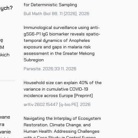
for Deterministic Sampling
nych?
Bull Math Biol 88, 11 (2026), 2026
Immunological surveillance using anti-
gSG6-P1 IgG biomarker reveals spatio-
ię
temporal dynamics of Anopheles
CM
exposure and gaps in malaria risk
assessment in the Greater Mekong
skich
Subregion
Parasite. 2026;33:11, 2026
Household size can explain 40% of the
variance in cumulative COVID-19
incidence across Europe [Preprint]
arXiv:2602.15447 [q-bio.PE], 2026
owane
Navigating the Interplay of Ecosystem
ra
Restoration, Climate Change, and
wanie
Human Health: Addressing Challenges
with a Case Study in Central Europe