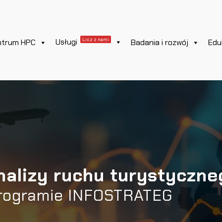
Licz z nami
Usługi
ntrum HPC
Badania i rozwój
Edu
nalizy ruchu turystyczn
rogramie INFOSTRATEG