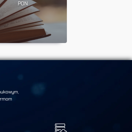
PON
aukowym,
firmom