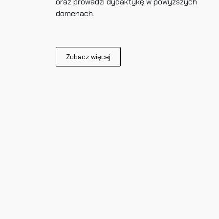
oraz prowadzi dydaktykę w powyższych
domenach.
Zobacz więcej