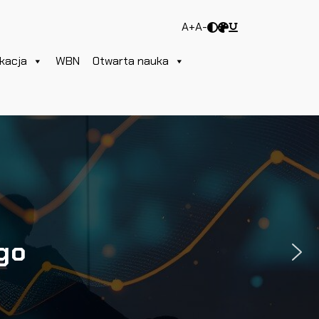
A+
A-
kacja
WBN
Otwarta nauka
ego