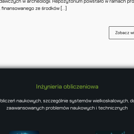
dawczych w archeologii. Repozytorium powstało w ramach pro
 finansowanego ze środków […]
Zobacz wi
Inżynieria obliczeniowa
bliczeń naukowych, szczególnie systemów wielkoskalowych, d
zaawansowanych problemów naukowych i technicznych