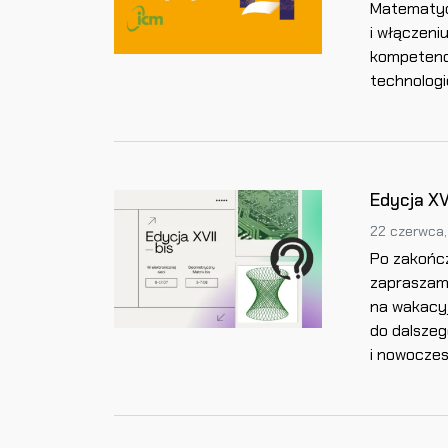
Matematyc
i włączeni
kompetencj
technolog
Edycja XV
22 czerwca
Po zakończ
zapraszam
na wakacyj
do dalszeg
i nowoczes