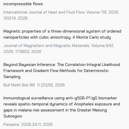
incompressible flows
International Journal of Heat and Fluid Flow, Volume 119, 2026,
110274, 2026
Magnetic properties of a three-dimensional system of ordered
nanoparticles with cubic anisotropy: A Monte Carlo study
Journal of Magnetism and Magnetic Materials, Volume 642,
2026, 173903, 2026
Beyond Bayesian Inference: The Correlation Integral Likelihood
Framework and Gradient Flow Methods for Deterministic
Sampling
Bull Math Biol 88, 11 (2026), 2026
Immunological surveillance using anti-gSG6-P1 IgG biomarker
reveals spatio-temporal dynamics of Anopheles exposure and
gaps in malaria risk assessment in the Greater Mekong
Subregion
Parasite. 2026;33:11, 2026