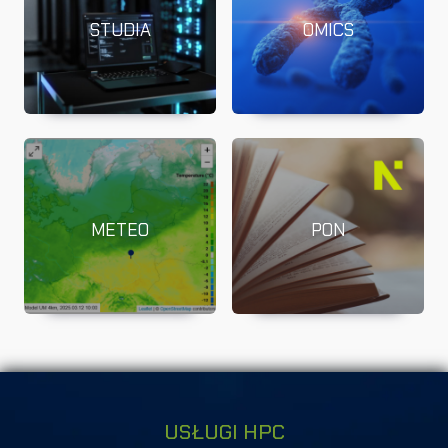
STUDIA
OMICS
METEO
PON
USŁUGI HPC