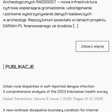
Archeologicznych RADOGOST – nowa infrastruktura
cyfrowa wspierająca gromadzenie, udostępnianie
i ponowne wykorzystywanie danych badawczych
w archeologii. Repozytorium powstało w ramach projektu
DARIAH-PL finansowanego ze środków […]
Zobacz więcej
PUBLIKACJE
Urban-rural disparities in self-reported dengue infection:
A comprehensive analysis of the 2023 Indonesian health survey
Global Transitions, Volume 8, Issue 1, 2026, Pages 10-21, 2026
A new nonlinear dissipative boundary condition for internal