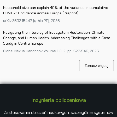
Household size can explain 40% of the variance in cumulative
COVID-19 incidence across Europe [Preprint]
arXiv:2602.15447 [q-bio.PE], 2026
Navigating the Interplay of Ecosystem Restoration, Climate
Change, and Human Health: Addressing Challenges with a Case
Study in Central Europe
Global Nexus Handbook Volume 1 3, 2, pp. 527-546, 2026
Zobacz więcej
Inżynieria obliczeniowa
Zastosowanie obliczeń naukowych, szczególnie systemów