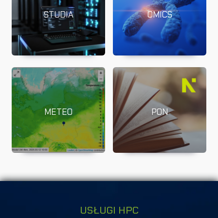
STUDIA
OMICS
METEO
PON
USŁUGI HPC