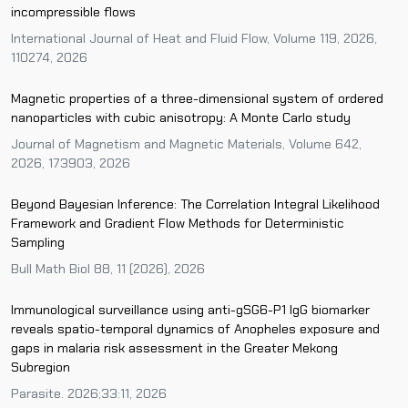
incompressible flows
International Journal of Heat and Fluid Flow, Volume 119, 2026,
110274, 2026
Magnetic properties of a three-dimensional system of ordered
nanoparticles with cubic anisotropy: A Monte Carlo study
Journal of Magnetism and Magnetic Materials, Volume 642,
2026, 173903, 2026
Beyond Bayesian Inference: The Correlation Integral Likelihood
Framework and Gradient Flow Methods for Deterministic
Sampling
Bull Math Biol 88, 11 (2026), 2026
Immunological surveillance using anti-gSG6-P1 IgG biomarker
reveals spatio-temporal dynamics of Anopheles exposure and
gaps in malaria risk assessment in the Greater Mekong
Subregion
Parasite. 2026;33:11, 2026