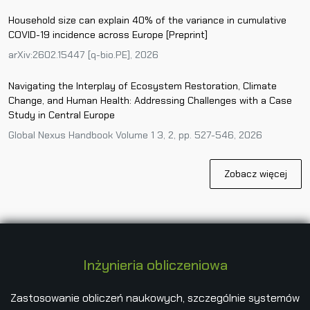
Household size can explain 40% of the variance in cumulative
COVID-19 incidence across Europe [Preprint]
arXiv:2602.15447 [q-bio.PE], 2026
Navigating the Interplay of Ecosystem Restoration, Climate
Change, and Human Health: Addressing Challenges with a Case
Study in Central Europe
Global Nexus Handbook Volume 1 3, 2, pp. 527-546, 2026
Zobacz więcej
Inżynieria obliczeniowa
Zastosowanie obliczeń naukowych, szczególnie systemów