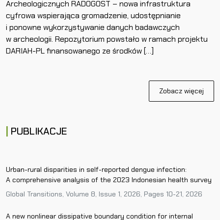
Archeologicznych RADOGOST – nowa infrastruktura
cyfrowa wspierająca gromadzenie, udostępnianie
i ponowne wykorzystywanie danych badawczych
w archeologii. Repozytorium powstało w ramach projektu
DARIAH-PL finansowanego ze środków […]
Zobacz więcej
PUBLIKACJE
Urban-rural disparities in self-reported dengue infection:
A comprehensive analysis of the 2023 Indonesian health survey
Global Transitions, Volume 8, Issue 1, 2026, Pages 10-21, 2026
A new nonlinear dissipative boundary condition for internal