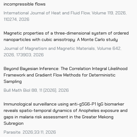
incompressible flows
International Journal of Heat and Fluid Flow, Volume 119, 2026,
110274, 2026
Magnetic properties of a three-dimensional system of ordered
nanoparticles with cubic anisotropy: A Monte Carlo study
Journal of Magnetism and Magnetic Materials, Volume 642,
2026, 173903, 2026
Beyond Bayesian Inference: The Correlation Integral Likelihood
Framework and Gradient Flow Methods for Deterministic
Sampling
Bull Math Biol 88, 11 (2026), 2026
Immunological surveillance using anti-gSG6-P1 IgG biomarker
reveals spatio-temporal dynamics of Anopheles exposure and
gaps in malaria risk assessment in the Greater Mekong
Subregion
Parasite. 2026;33:11, 2026