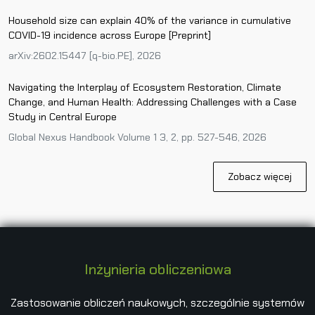
Household size can explain 40% of the variance in cumulative
COVID-19 incidence across Europe [Preprint]
arXiv:2602.15447 [q-bio.PE], 2026
Navigating the Interplay of Ecosystem Restoration, Climate
Change, and Human Health: Addressing Challenges with a Case
Study in Central Europe
Global Nexus Handbook Volume 1 3, 2, pp. 527-546, 2026
Zobacz więcej
Inżynieria obliczeniowa
Zastosowanie obliczeń naukowych, szczególnie systemów