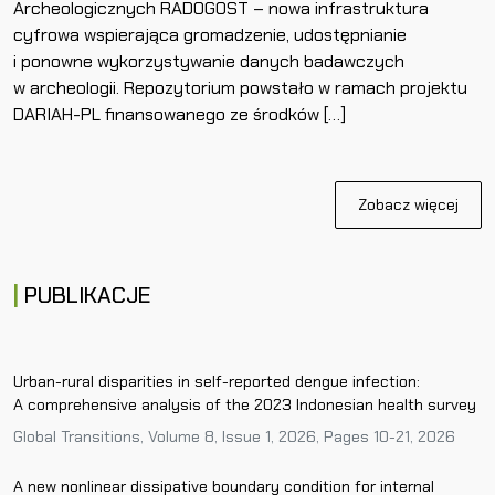
Archeologicznych RADOGOST – nowa infrastruktura
cyfrowa wspierająca gromadzenie, udostępnianie
i ponowne wykorzystywanie danych badawczych
w archeologii. Repozytorium powstało w ramach projektu
DARIAH-PL finansowanego ze środków […]
Zobacz więcej
PUBLIKACJE
Urban-rural disparities in self-reported dengue infection:
A comprehensive analysis of the 2023 Indonesian health survey
Global Transitions, Volume 8, Issue 1, 2026, Pages 10-21, 2026
A new nonlinear dissipative boundary condition for internal